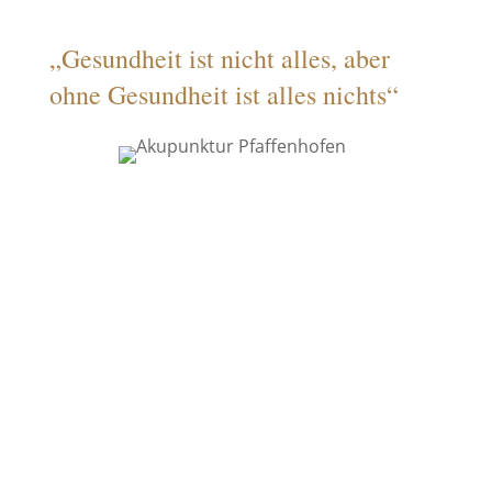
„Gesundheit ist nicht alles, aber
ohne Gesundheit ist alles nichts“
Ablauf
Du buchst deinen Termin bequem
online oder telefonisch.
Für den ersten Termin planst du circa
90 Minuten ein. Hier mache ich eine
gründliche Anamnese und Untersuchung.
Wir erstellen gemeinsam deinen
individuellen Behandlungsplan
Folgetermine kannst du wieder ganz